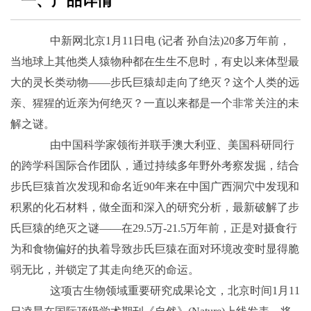
一、产品详情
中新网北京1月11日电 (记者 孙自法)20多万年前，
当地球上其他类人猿物种都在生生不息时，有史以来体型最
大的灵长类动物——步氏巨猿却走向了绝灭？这个人类的远
亲、猩猩的近亲为何绝灭？一直以来都是一个非常关注的未
解之谜。
由中国科学家领衔并联手澳大利亚、美国科研同行
的跨学科国际合作团队，通过持续多年野外考察发掘，结合
步氏巨猿首次发现和命名近90年来在中国广西洞穴中发现和
积累的化石材料，做全面和深入的研究分析，最新破解了步
氏巨猿的绝灭之谜——在29.5万-21.5万年前，正是对摄食行
为和食物偏好的执着导致步氏巨猿在面对环境改变时显得脆
弱无比，并锁定了其走向绝灭的命运。
这项古生物领域重要研究成果论文，北京时间1月11