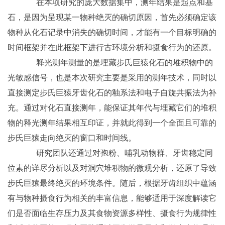
在本项研究的庞大数据集中，测年结果是起点和基
石，是因为呈现某一物种绝灭的确切原因，首先必须确定该
物种从化石记录中消失的确切时间，才能有一个目标明确的
时间框架并在此框架下进行古环境分析和摄食行为的还原。
释光测年测量的是埋藏步氏巨猿化石的堆积物中的
光敏感信号，也是本次研究主要是采用的测年技术，同时以
直接测定步氏巨猿牙齿化石的釉系法和电子自旋共振法为补
充。通过对化石直接测年，能保证其年代与埋藏它们的堆积
物的释光测年结果相互印证，并就此得到一个全面且可靠的
步氏巨猿走向绝灭的窗口和时间线。
研究团队还通过对孢粉、哺乳动物群、牙齿稳定同
位素的详尽分析以及对洞穴堆积物的微观分析，还原了导致
步氏巨猿最终绝灭的环境条件。随后，根据牙齿组织中蕴涵
有与物种摄食行为相关的丰富信息，能够适用于深度解读它
们是否面临生存压力及其食物资源多样性、摄食行为规律性