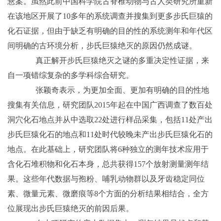
悬案。虽然此前中国科学院古脊椎动物与古人类研究所重新
在该地区开展了10多年的系统调查并搜集到更多步氏巨猿的
化石证据，但由于缺乏有明确的目的性的系统测年和年代区
间明确的古环境分析，步氏巨猿绝灭的原因仍然成谜。
真正解开步氏巨猿绝灭之谜的多重决定性证据，来
自一项错综复杂的多学科综合研究。
张颖奇表示，为更加全面、更加有明确的目的性地
搜集有关信息，研究团队2015年起在中国广西调查了数百处
洞穴化石地点并从中选取22处进行样品采集，包括11处产出
步氏巨猿化石的地点和11处时代较晚未产出步氏巨猿化石的
地点。在此基础上，研究团队将6种独立的测年技术应用于
含化石堆积物和化石本身，总共获得157个放射测量测年结
果。这些年代数据与孢粉、哺乳动物群以及牙齿稳定同位
素、微量元素、微磨痕等8个方面的分析结果相结合，全方
位展现出步氏巨猿绝灭的前因后果。