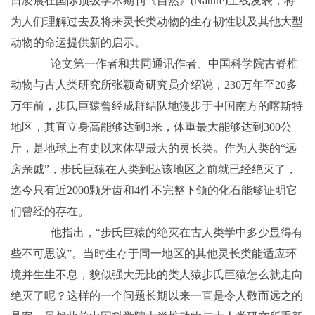
日凌晨在国际顶级学术期刊《自然》(Nature)上线发表，将
为人们理解过去及将来灵长类动物的生存韧性以及其他大型
动物的命运提供新的启示。
论文第一作者和共同通讯作者、中国科学院古脊椎
动物与古人类研究所张颖奇研究员介绍说，230万年至20多
万年前，步氏巨猿曾经成群结队地漫步于中国南方的喀斯特
地区，其直立身高能够达到3米，体重最大能够达到300公
斤，是地球上有史以来体型最大的灵长类。作为人类的“远
房亲戚”，步氏巨猿在人类到达该地区之前就已经绝灭了，
迄今只有近2000颗牙齿和4件不完整下颌的化石能够证明它
们曾经的存在。
他指出，“步氏巨猿的绝灭在古人类学中多少显得有
些不可思议”。当时生存于同一地区的其他灵长类能适应环
境并生生不息，貌似强大无比的类人猿步氏巨猿怎么就走向
绝灭了呢？这样的一个问题长期以来一直是令人敬而远之的