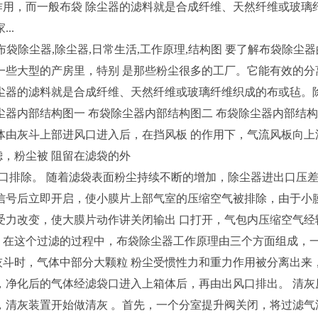
用，而一般布袋 除尘器的滤料就是合成纤维、天然纤维或玻璃
..
除尘器,除尘器,日常生活,工作原理,结构图 要了解布袋除尘
一些大型的产房里，特别 是那些粉尘很多的工厂。它能有效的分
尘器的滤料就是合成纤维、天然纤维或玻璃纤维织成的布或毡。
尘器内部结构图一 布袋除尘器内部结构图二 布袋除尘器内部结构
体由灰斗上部进风口进入后，在挡风板 的作用下，气流风板向上
，粉尘被 阻留在滤袋的外
除。 随着滤袋表面粉尘持续不断的增加，除尘器进出口压差
信号后立即开启，使小膜片上部气室的压缩空气被排除，由于小
受力改变，使大膜片动作讲关闭输出 口打开，气包内压缩空气经
。在这个过滤的过程中，布袋除尘器工作原理由三个方面组成，一
斗时，气体中部分大颗粒 粉尘受惯性力和重力作用被分离出来
，净化后的气体经滤袋口进入上箱体后，再由出风口排出。 清
，清灰装置开始做清灰 。首先，一个分室提升阀关闭，将过滤气