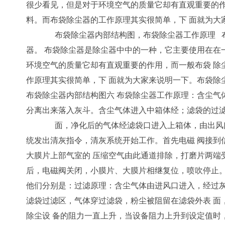
很少看见，但是对于环境空气的质量它却有直观重要的作
料。而布袋除尘器的工作原理其实很简单，下 面就为大家.
布袋除尘器内部结构图，布袋除尘器工作原理 布袋
器。 布袋除尘器是除尘器中中的一种，它主要使用在在
环境空气的质量它却有直观重要的作用，而一般布袋 除
作原理其实很简单，下 面就为大家来说明一下。布袋除
布袋除尘器内部结构图六 布袋除尘器工作原理：含尘气
分离出来落入灰斗。含尘气体进入中箱体经；滤袋的过滤
面，净化后的气体经滤袋口进入上箱体，由出风口排
统发出清灰指令，清灰系统开始工作。首先电磁 阀接到
大膜片上部气室的 压缩空气由此通道排除，打磨片两端
后，电磁阀关闭，小膜片、大膜片相继复位，喷吹停止
他们分别是：过滤原理：含尘气体由进风口进入，经过灰
滤袋过滤区，气体穿过滤袋，粉尘被阻留在滤袋外表 面
除尘设 备的阻力一直上升，当设备阻力上升到设定值时