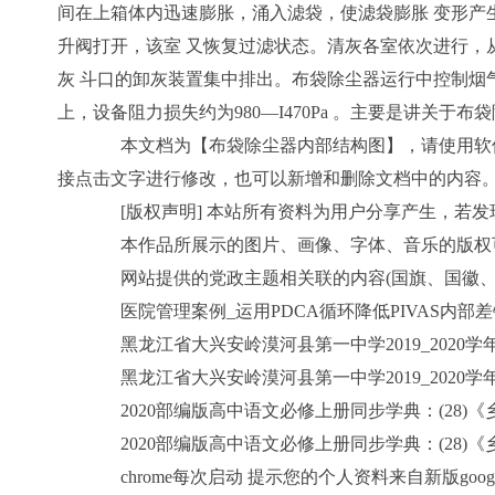
间在上箱体内迅速膨胀，涌入滤袋，使滤袋膨胀 变形产
升阀打开，该室 又恢复过滤状态。清灰各室依次进行，
灰 斗口的卸灰装置集中排出。布袋除尘器运行中控制烟气通过
上，设备阻力损失约为980—I470Pa 。主要是讲
本文档为【布袋除尘器内部结构图】，请使用软件O
接点击文字进行修改，也可以新增和删除文档中的内容
[版权声明] 本站所有资料为用户分享产生，若发
本作品所展示的图片、画像、字体、音乐的版权可
网站提供的党政主题相关联的内容(国旗、国徽、党
医院管理案例_运用PDCA循环降低PIVAS内部
黑龙江省大兴安岭漠河县第一中学2019_2020学
黑龙江省大兴安岭漠河县第一中学2019_2020学
2020部编版高中语文必修上册同步学典：(28)《乡
2020部编版高中语文必修上册同步学典：(28)《乡
chrome每次启动 提示您的个人资料来自新版google