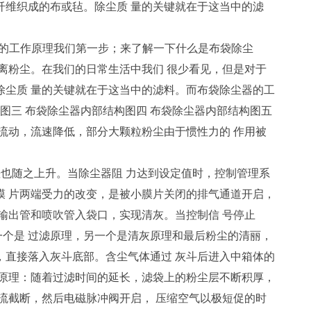
纤维织成的布或毡。除尘质 量的关键就在于这当中的滤
器的工作原理我们第一步；来了解一下什么是布袋除尘
离粉尘。在我们的日常生活中我们 很少看见，但是对于
除尘质 量的关键就在于这当中的滤料。而布袋除尘器的工
图三 布袋除尘器内部结构图四 布袋除尘器内部结构图五
流动，流速降低，部分大颗粒粉尘由于惯性力的 作用被
也随之上升。当除尘器阻 力达到设定值时，控制管理系
膜 片两端受力的改变，是被小膜片关闭的排气通道开启，
输出管和喷吹管入袋口，实现清灰。当控制信 号停止
个是 过滤原理，另一个是清灰原理和最后粉尘的清丽，
，直接落入灰斗底部。含尘气体通过 灰斗后进入中箱体的
灰原理：随着过滤时间的延长，滤袋上的粉尘层不断积厚，
流截断，然后电磁脉冲阀开启， 压缩空气以极短促的时