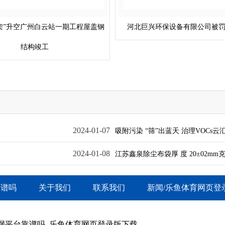
“骨架”升空广州白云站一期工程屋盖钢
河北巨兴环保设备有限公司被罚
结构竣工
2024-01-07
吸附污染 “筛”出蓝天 治理VOCs
2024-01-08
江苏鑫泉除尘布袋厚 度 20±02mm克 重
靠谱吗
关于我们
联系我们
新闻/乐鱼体育网页登
网平台靠谱吗_乐鱼体育网页登录版下载