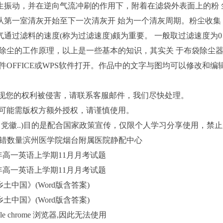
生振动，并在逆向气流冲刷的作用下，附着在滤袋外表面上的粉
从第一室清灰开始至下一次清灰开 始为一个清灰周期。粉尘收
滤料的速度(称为过滤速度)颇为重要。 一般取过滤速度为0．5—
关于布袋除尘的工作原理，以上是一些基本的知识，其实关 于布袋除
FFICE或WPS软件打开。作品中的文字与图均可以修改和编
。
现您的权利被侵害，请联系客服邮件，我们尽快处理。
能需版权方额外授权，请谨慎使用。
徽..)目的是配合国家政策宣传，仅限个人学习分享使用，禁
差错数量滨州医学院烟台附属医院静配中心
年高一英语上学期11月月考试题
年高一英语上学期11月月考试题
土中国》(Word版含答案)
土中国》(Word版含答案)
 chrome 浏览器,因此无法使用