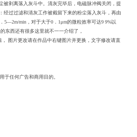
 尘被剥离落入灰斗中。清灰完毕后，电磁脉冲阀关闭，提
集：经过过滤和清灰工作被截留下来的粉尘落入灰斗，再由
2m/min，对于大于0．1μm的微粒效率可达9 9%以
尘器的东西还有很多这里就不一一介绍了，
辑， 图片更改请在作品中右键图片并更换，文字修改请直
止用于任何广告和商用目的。