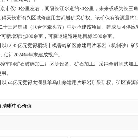
京市仅50公里左右，间隔长江水道约30公里，未来或成为长三
得天长市谕兴区域修建用玄武岩矿采矿权。该矿保有资源量约1.03
二十三局集团（联合体牵头方）中标承建该项目。建成后可供应
新增犁地200余亩，可腾退建造用地目标2500余亩。
以12.95亿元竞得桐城市枫香岭矿区修建用片麻岩（机制砂）矿采
，估计2024年年末建成投产。
粗碎车间矿石破碎加工厂区等设备。矿石加工厂采纳全封闭式加
使用。
5.4亿元竞得太湖县羊乌山修建用片麻岩矿采矿权。矿区资源储量约
 清晰中心价值