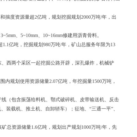
揣度资源量超2亿吨，规划挖掘规划2000万吨/年，出
mm、5~10mm、10~16mm修建用沥青骨料。
.1亿吨，挖掘规划980万吨/年，矿山总服务年限为13
分东、西两个采区一起挖掘公路开辟，深孔爆炸，机械铲
内规划使用资源储量2.07亿吨，年挖掘量1500万吨，
产线（包含振荡给料机、鄂式破碎机、皮带输送机、反击
、装载机、推土机、自卸轿车）；征地、“三通一平”、
总资源储量1.6亿吨，规划出产规划1000万吨/年，先