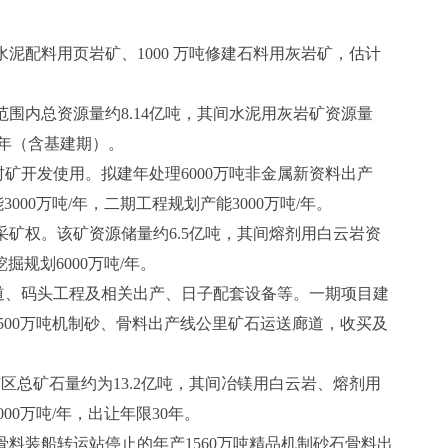
水泥配料用页岩矿、1000 万吨修建石料用灰岩矿，估计
范围内总资源量约8.14亿吨，其间水泥用灰岩矿资源量
21年（含基建期）。
开发使用。拟建年处理6000万吨非金属新资料出产
0万吨/年，二期工程规划产能3000万吨/年。
采矿权。该矿资源储量约6.5亿吨，其间熔剂用白云岩资
掘规划6000万吨/年。
道、码头工程及相关出产、日子配套设备等。一期项目建
500万吨机制砂、骨料出产线公里矿石运送廊道，收买及
矿区总矿石量约为13.2亿吨，其间冶镁用白云岩、熔剂用
00万吨/年，出让年限30年。
料装船转运站停止的年产1560万吨精品机制砂石骨料出