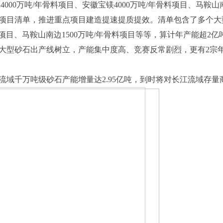
00万吨/年骨料项目、安徽宝镁4000万吨/年骨料项目、马鞍山
目清单，推进重点项目建造提速提质提效。清单包含了多个大型骨
骨料项目、马鞍山南边1500万吨/年骨料项目等等，算计年产能超2亿
砂石出产线树立，产能集中度高、竞赛反常剧烈，更有2宗年产
流域千万吨级砂石产能增量达2.95亿吨，到时将对长江流域存