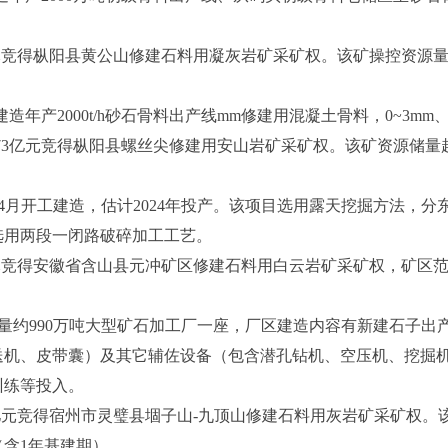
元竞得枞阳县黄公山修建石料用凝灰岩矿采矿权。该矿操控资源量和
2000t/h砂石骨料出产线mm修建用混凝土骨料，0~3mm、3~5
73亿元竞得枞阳县螺丝尖修建用安山岩矿采矿权。该矿资源储量超1
4月开工建造，估计2024年投产。该项目选用露天挖掘方法，
选用两段一闭路破碎加工工艺。
元竞得安徽省含山县元冲矿区修建石料用白云岩矿采矿权，矿区范围
约990万吨大型矿石加工厂一座，厂区建造内容有新建石子出
机、皮带囊）及其它辅佐设备（包含潜孔钻机、空压机、挖掘机
训练等投入。
9亿元竞得宿州市灵璧县堌子山-九顶山修建石料用灰岩矿采矿权。该矿
（含1年基建期）。