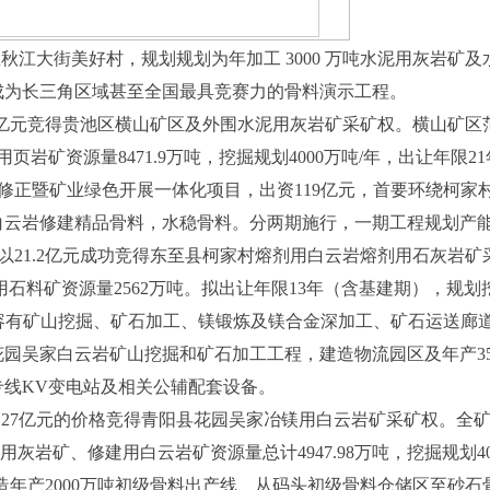
江大街美好村，规划规划为年加工 3000 万吨水泥用灰岩矿及
将成为长三角区域甚至全国最具竞赛力的骨料演示工程。
84亿元竞得贵池区横山矿区及外围水泥用灰岩矿采矿权。横山矿区
用页岩矿资源量8471.9万吨，挖掘规划4000万吨/年，出让年限
暨矿业绿色开展一体化项目，出资119亿元，首要环绕柯家村矿
岩修建精品骨料，水稳骨料。分两期施行，一期工程规划产能300
以21.2亿元成功竞得东至县柯家村熔剂用白云岩熔剂用石灰岩矿
建用石料矿资源量2562万吨。拟出让年限13年（含基建期），规划挖
有矿山挖掘、矿石加工、镁锻炼及镁合金深加工、矿石运送廊
花园吴家白云岩矿山挖掘和矿石加工工程，建造物流园区及年产3
专线KV变电站及相关公辅配套设备。
2.27亿元的价格竞得青阳县花园吴家冶镁用白云岩矿采矿权。全
灰岩矿、修建用白云岩矿资源量总计4947.98万吨，挖掘规划40
年产2000万吨初级骨料出产线、从码头初级骨料仓储区至砂石骨