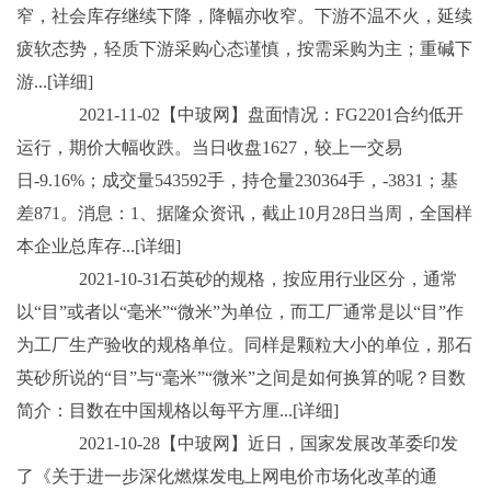
窄，社会库存继续下降，降幅亦收窄。下游不温不火，延续
疲软态势，轻质下游采购心态谨慎，按需采购为主；重碱下
游...[详细]
2021-11-02【中玻网】盘面情况：FG2201合约低开
运行，期价大幅收跌。当日收盘1627，较上一交易
日-9.16%；成交量543592手，持仓量230364手，-3831；基
差871。消息：1、据隆众资讯，截止10月28日当周，全国样
本企业总库存...[详细]
2021-10-31石英砂的规格，按应用行业区分，通常
以“目”或者以“毫米”“微米”为单位，而工厂通常是以“目”作
为工厂生产验收的规格单位。同样是颗粒大小的单位，那石
英砂所说的“目”与“毫米”“微米”之间是如何换算的呢？目数
简介：目数在中国规格以每平方厘...[详细]
2021-10-28【中玻网】近日，国家发展改革委印发
了《关于进一步深化燃煤发电上网电价市场化改革的通