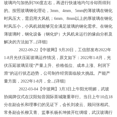
玻璃均匀加热到700度左右，再进行快速地均匀冷却而得到
的。按照玻璃钢化理论，3mm、4mm、5mm的薄玻璃在钢化
时风压大，需启用大风机；6mm、8mm以上的厚玻璃在钢化
时风压小，小风机就能够完全满足玻璃的钢化需求。在钢化
薄玻璃时，钢化设备（钢化炉）大风机未运行的缘由分析及
解决的方法如下...[详细]
2022-09-22【中玻网】9月20日，工信部发布2022年
1-8月光伏压延玻璃运作情况，原文如下：2022年1-8月，光
伏压延玻璃呈现“产量上升、价格低位、成本上涨、利润下
滑”的运行状态趋势，公司制作经营面临较大挑战。产能产
量方面，2022年1-8月，全...[详细]
2022-03-04【中玻网】3月3日上午阳光明媚，武玻
协揭牌仪式在汉阳知音国际茶城隆重举行。当日上午10点18
分在副会长和理事们的见证下，会长刘凌云、顾问张相武、
常务副会长柳又青、监事长杨长坤掀开红绸缎，武汉玻璃行