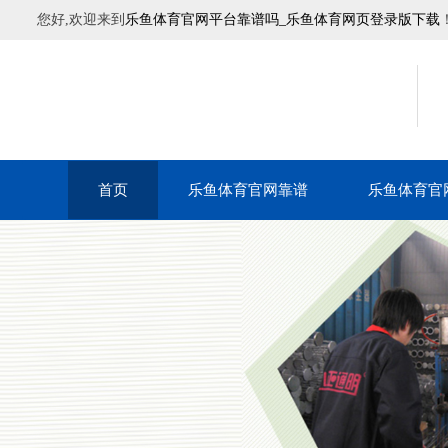
您好,欢迎来到
乐鱼体育官网平台靠谱吗_乐鱼体育网页登录版下载
首页
乐鱼体育官网靠谱
乐鱼体育官