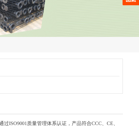
SO9001质量管理体系认证，产品符合CCC、CE、