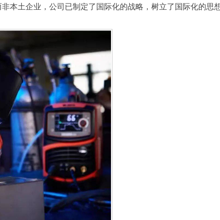
而非本土企业，公司已制定了国际化的战略，树立了国际化的思