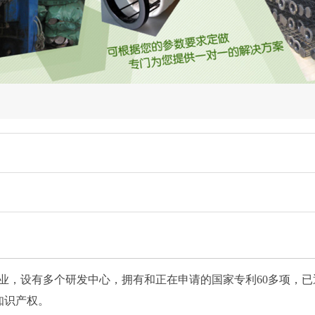
有多个研发中心，拥有和正在申请的国家专利60多项，已通过I
主知识产权。