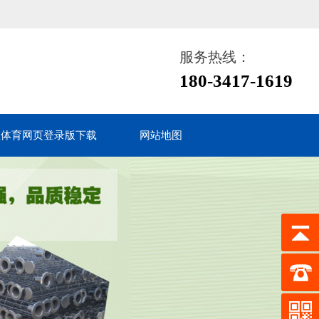
服务热线：
180-3417-1619
鱼体育网页登录版下载
网站地图