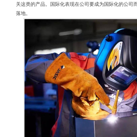
关这类的产品。国际化表现在公司要成为国际化的公司
落地。