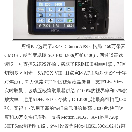
宾得K-7选用了23.4x15.6mm APS-C格局1460万像素
CMOS，感光度规模ISO 100-3200(可扩6400)，四通道高速
读取，可支撑5.2FPS连拍，搭载了PRIME II图画引擎，77区
切割多区测光，SAFOX VIII+11点宽区AF主动对焦(9个十字
对焦点)，92万像素3寸170度视角液晶屏幕，支撑LiveView
实时取景，玻璃五棱镜取景器供给了100%的视界率和92%的
放大率，运用SDHC/SD卡存储，D-LI90电池最高可拍照980
张。宾得K-7选用了新的快门单元供给最高1/8000秒快门速
度和10万次快门寿数，支撑Motion JPEG、AVI格局720p
30FPS高清视频拍照，还可设置为640x416或1536x1024分辨