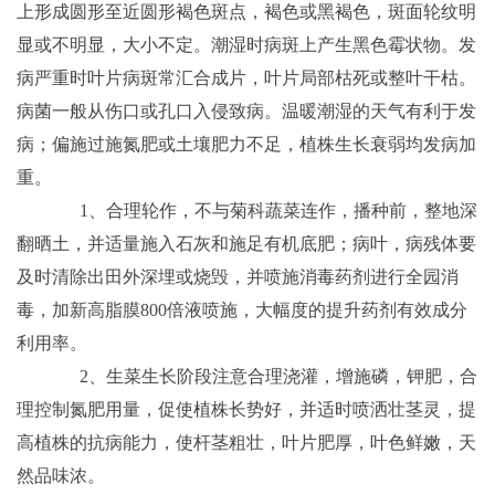
上形成圆形至近圆形褐色斑点，褐色或黑褐色，斑面轮纹明
显或不明显，大小不定。潮湿时病斑上产生黑色霉状物。发
病严重时叶片病斑常汇合成片，叶片局部枯死或整叶干枯。
病菌一般从伤口或孔口入侵致病。温暖潮湿的天气有利于发
病；偏施过施氮肥或土壤肥力不足，植株生长衰弱均发病加
重。
1、合理轮作，不与菊科蔬菜连作，播种前，整地深
翻晒土，并适量施入石灰和施足有机底肥；病叶，病残体要
及时清除出田外深埋或烧毁，并喷施消毒药剂进行全园消
毒，加新高脂膜800倍液喷施，大幅度的提升药剂有效成分
利用率。
2、生菜生长阶段注意合理浇灌，增施磷，钾肥，合
理控制氮肥用量，促使植株长势好，并适时喷洒壮茎灵，提
高植株的抗病能力，使杆茎粗壮，叶片肥厚，叶色鲜嫩，天
然品味浓。