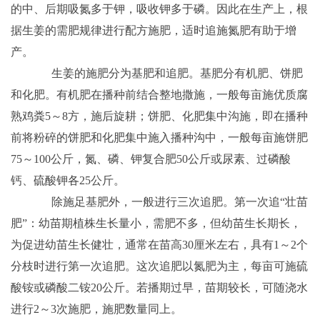
的中、后期吸氮多于钾，吸收钾多于磷。因此在生产上，根
据生姜的需肥规律进行配方施肥，适时追施氮肥有助于增
产。
生姜的施肥分为基肥和追肥。基肥分有机肥、饼肥
和化肥。有机肥在播种前结合整地撒施，一般每亩施优质腐
熟鸡粪5～8方，施后旋耕；饼肥、化肥集中沟施，即在播种
前将粉碎的饼肥和化肥集中施入播种沟中，一般每亩施饼肥
75～100公斤，氮、磷、钾复合肥50公斤或尿素、过磷酸
钙、硫酸钾各25公斤。
除施足基肥外，一般进行三次追肥。第一次追“壮苗
肥”：幼苗期植株生长量小，需肥不多，但幼苗生长期长，
为促进幼苗生长健壮，通常在苗高30厘米左右，具有1～2个
分枝时进行第一次追肥。这次追肥以氮肥为主，每亩可施硫
酸铵或磷酸二铵20公斤。若播期过早，苗期较长，可随浇水
进行2～3次施肥，施肥数量同上。