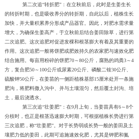
第二次追“转折肥”：在立秋前后，此时是生姜生长
的转折时期，也是吸收养分的转折期，自此以后，植株生长
加快，并大量积累养分形成产品器官。因此，对肥水需求量
增大，为确保生姜高产，于立秋前后结合姜田除草，进行第
二次追肥。这次追肥对促进发棵和根茎膨大有着及其重要的
作用。这次追肥一般将饼肥或肥效持久的农家肥与速效化肥
结合施用。每亩用粉碎的饼肥70～80公斤，腐熟的鸡粪3～4
方，复合肥50～100公斤或尿素20公斤、磷酸二铵30公斤、
硫酸钾50公斤，在姜苗的一侧距植株基部15厘米处开一条施
肥沟，将肥料撒入沟中、并与土壤混匀，然后覆土封沟、培
土，最后浇透水。
第三次追“壮姜肥”：在9月上旬，当姜苗具有6～8个
分枝时，也正是根茎迅速膨大时期，可根据植株长势进行第
三次追肥，称“壮姜肥”。对于长势弱或长势一般的姜田及土
壤肥力低的姜田，此期可追施速效化肥，尤其是钾肥和氮