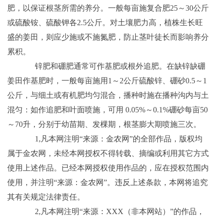
肥，以保证根茎所需的养分。一般每亩施复合肥25～30公斤
或硫酸铵、硫酸钾各2.5公斤。对土壤肥力高，植株生长旺
盛的姜田，则应少施或不施氮肥，防止茎叶徒长而影响养分
累积。
锌肥和硼肥通常可作基肥或根外追肥。在缺锌缺硼
姜田作基肥时，一般每亩施用1～2公斤硫酸锌、硼砂0.5～1
公斤，与细土或有机肥均匀混合，播种时施在播种沟内与土
混匀：如作追肥和叶面喷施，可用 0.05%～0.1%硼砂每亩50
～70升，分别于幼苗期、发棵期，根茎膨大期喷施三次。
1,凡本网注明“来源：金农网”的全部作品，版权均
属于金农网，未经本网授权不得转载、摘编或利用其它方式
使用上述作品。已经本网授权使用作品的，应在授权范围内
使用，并注明“来源：金农网”。违反上述条款，本网将追究
其有关规定法律责任。
2,凡本网注明“来源：XXX（非本网站）”的作品，