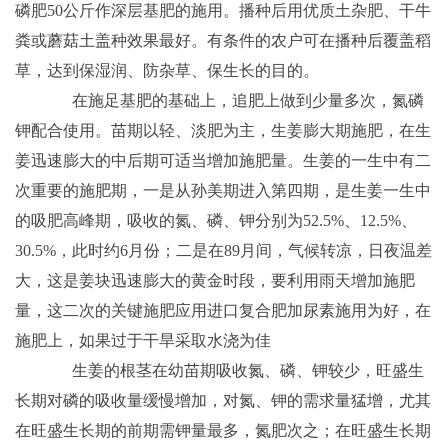
磷肥50公斤作深层基肥的施用。播种后用优质土杂肥、干牛
粪或蘑菇土盖种效果最好。有条件的农户可在播种后覆盖稻
草，达到保湿润、防杂草、保生长的目的。
在施足基肥的基础上，追肥上做到少量多次，氮磷
钾配合使用。苗期以轻、淡肥为主，生姜膨大期施肥，在生
姜迅速膨大的中后期可适当增加施肥量。生姜的一生中有二
次重要的施肥期，一是从孙美期进入第四期，是生姜一生中
的吸肥高峰期，吸收的氮、磷、钾分别为52.5%、12.5%、
30.5%，此时约6月份；二是在89月间，气候转凉，日夜温差
大，这是姜块迅速膨大的黄金时段，要利用雨天增加施肥
量，这二次的关键施肥应用进口复合肥加尿素施用为好，在
施肥上，如果过于干旱采取水浇为佳
生姜的根茎在幼苗期吸收氮、磷、钾较少，旺盛生
长期对磷的吸收量缓慢增加，对氮、钾的需求量猛增，尤其
在旺盛生长期的前期需钾量最多，氮肥次之；在旺盛生长期