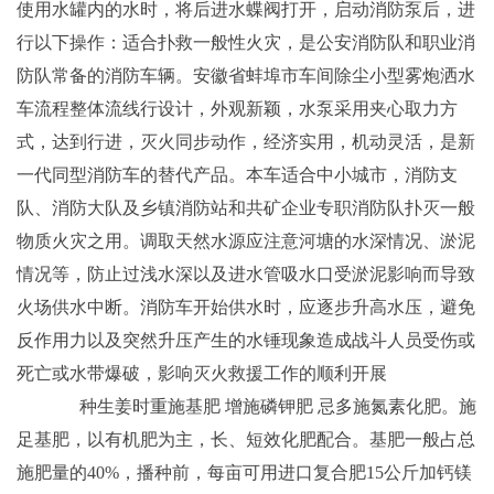
使用水罐内的水时，将后进水蝶阀打开，启动消防泵后，进
行以下操作：适合扑救一般性火灾，是公安消防队和职业消
防队常备的消防车辆。安徽省蚌埠市车间除尘小型雾炮洒水
车流程整体流线行设计，外观新颖，水泵采用夹心取力方
式，达到行进，灭火同步动作，经济实用，机动灵活，是新
一代同型消防车的替代产品。本车适合中小城市，消防支
队、消防大队及乡镇消防站和共矿企业专职消防队扑灭一般
物质火灾之用。调取天然水源应注意河塘的水深情况、淤泥
情况等，防止过浅水深以及进水管吸水口受淤泥影响而导致
火场供水中断。消防车开始供水时，应逐步升高水压，避免
反作用力以及突然升压产生的水锤现象造成战斗人员受伤或
死亡或水带爆破，影响灭火救援工作的顺利开展
种生姜时重施基肥 增施磷钾肥 忌多施氮素化肥。施
足基肥，以有机肥为主，长、短效化肥配合。基肥一般占总
施肥量的40%，播种前，每亩可用进口复合肥15公斤加钙镁