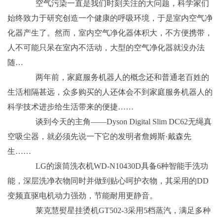
空气污染一直是我们时刻关注的大问题，科学家们
始终致力于研究创造一个健康的呼吸环境，于是室内空气净
化器产生了。然而，室内空气净化器体积大，不方便携带，
人不可能只呆在室内不活动，大型的空气净化器就没办法
随…
两年前，家庭服务机器人的概念还和普通老百姓的
生活相隔甚远，众多购买的人还体会不到家庭服务机器人的
科学技术进步给生活带来的便捷……
谈到今天的主角——Dyson Digital Slim DC62无绳真
空吸尘器，就必须先说一下它的发明者詹姆斯·戴森先
生……
LG的滚筒洗衣机WD-N10430D具备6种智能手洗功
能，深层洗净衣物同时并做到贴心呵护衣物，其采用的DD
变频直驱电机动力强劲，节能耐用更静音。
莱克慧熨星挂烫机GT502-3采用5档蒸汽，满足多种