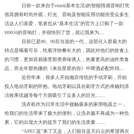
日前一款来自于emoi(基本生活)的智能情感音响灯凭
借其拥有时尚外观，灯光、音响及智能应用功能倍受众多生
活达人们喜爱，笔者也从“基本生活”的官方上订购了一款
H0016的音响灯，并很快到了货，就让我来为…
目前已是80、90后当道的一代，这部分人群最大的
特点是喝着可乐，吃着洋快餐长大的，因此对他们的饮食上
的习惯，更加容易接受那类香味诱人，热量更高的油炸类食
品，而去年那热播的《来自星星的你》中啤酒必配炸鸡…
近些年来，很多人开始抛弃传统的手动牙刷，开始
投入电动牙刷的怀抱。电动牙刷以其在刷牙方式的准确到清
洁效果优越等每个方面吸引了众多人的目光……
洗衣机作为日常生活中接触最多的家用电器之一，
给我们的生活带来了极大的便利，让洗衣服不再成为一种负
累，它的出现大大的提升了我们的生活质量……
“APEC蓝”来了又走，人们留住蓝天白云的希望再次