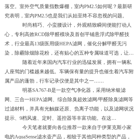
落空。室外空气质量指数爆棚，室内PM2.5如何呢？最新研
究表明，室内PM2.5也是我们从始至终不容忽视的问题。
时尚精巧、小蛮腰设计，外观精致瞬间便能打动人
心，专利高效RCD除甲醛模块及首创平铺悬浮式除甲醛技
术，行业最高13级医用级HEPA滤网，催化分解甲醛无污
染，除霾除烟除花粉，还有贴心的五种专属味道可选，让…
随着近年来国内汽车行业的迅猛发展，拥有一辆私
人座驾的门槛越来越低。车辆保有量的提升也催生着汽车附
属产品的蓬勃，行车记录仪便是其中之一……
明基SA767-B是一款空气净化器，采用纳米银滤
网、三合一HEPA滤网、综合除臭超效滤网/甲醛除臭滤网等
过滤材料，并具有光触媒还原、负离子功能，以及滤网状况
提示、9档风速、定时、遥控器等丰富功能。在这…
今天笔者就要向各位推荐一款来自于伊莱克斯小家
电的AquaSense滤水壶产品，相较于其他同种类型的产品，