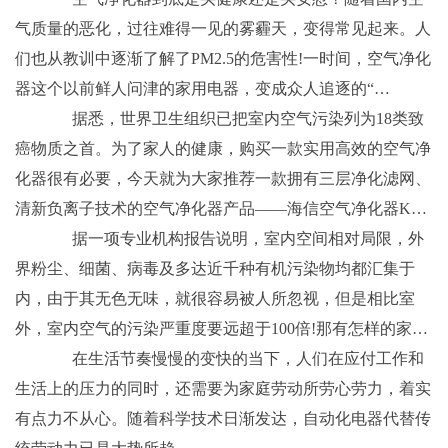
气质量的恶化，过往难得一见的雾霾天，变得常见起来。人
们也从教训中逐渐了解了PM2.5的危害性!一时间，空气净化
器这个以前鲜人问津的家用电器，变成众人追逐的“…
据悉，世界卫生组织已把室内空气污染列为18类致
癌物质之首。为了家人的健康，购买一款实用高效的空气净
化器很有必要，今天就为大家推荐一款拥有三层净化滤网、
清新负离子技术的空气净化器产品——海信空气净化器K…
据一项专业机构报告说明，室内空间相对局限，外
界粉尘、细菌、病毒及多达近千种有机污染物均都汇集于
内，由于其无色无味，就很容易被人所忽视，但是相比室
外，室内空气的污染严重度要远超于100倍!那有怎样的家…
在生活节奏慢慢的变快的当下，人们在应付工作和
生活上的压力的同时，还需要为家庭劳动所劳心劳力，着实
有点力不从心。随着科学技术日渐发达，自动化电器代替传