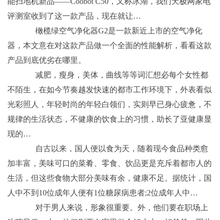
能扫地机新品——Coobot C50，又称冰湖，我们天极网家电
评测室收到了这一款产品，现在就让…
橄榄绿空气净化器G2是一款新近上市的空气净化
器，本文意在对这款产品做一个全面的性能解析，看看这款
产品到底优劣在哪里。
减肥，瘦身，美体，曲线等等词汇想必每个女性都
不陌生，在如今节奏越发快速的都市工作环境下，外表看似
光彩照人，年轻时尚的年轻白领们，实则早已身心疲惫，不
规律的生活状态，不健康的饮食上的习惯，助长了亚健康显
现的…
自古以来，国人便以食为天，随着现今食品种类愈
加丰富，美味可口的菜肴、零食、饮品更是充斥着都市人的
生活，但这些食物大部分美味有余，健康不足。据统计，国
人中不到10位成年人便有1位糖尿病患者;2位成年人中…
对于男人来说，形象很重要。外，他们要在职场上