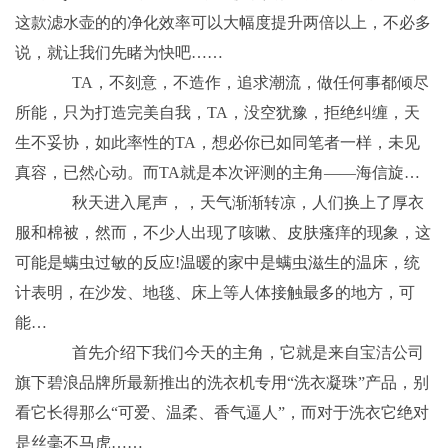
这款滤水壶的的净化效率可以大幅度提升两倍以上，不必多
说，就让我们先睹为快吧……
TA，不刻意，不造作，追求潮流，做任何事都倾尽
所能，只为打造完美自我，TA，没空犹豫，拒绝纠缠，天
生不妥协，如此率性的TA，想必你已如同笔者一样，未见
真容，已然心动。而TA就是本次评测的主角——海信旋…
秋天进入尾声，，天气渐渐转凉，人们换上了厚衣
服和棉被，然而，不少人出现了咳嗽、皮肤瘙痒的现象，这
可能是螨虫过敏的反应!温暖的家中是螨虫滋生的温床，统
计表明，在沙发、地毯、床上等人体接触最多的地方，可
能…
首先介绍下我们今天的主角，它就是来自宝洁公司
旗下碧浪品牌所最新推出的洗衣机专用“洗衣凝珠”产品，别
看它长得那么“可爱、温柔、香气逼人”，而对于洗衣它绝对
是丝毫不马虎……