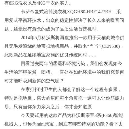
有8KG洗衣以及4KG干衣的实力。
卡萨帝复式滚筒洗衣机XQGH80-HBF1427RH，采
用复式平衡环技术，出众的稳定性解决了长久以来的噪音问
题，丝毫没有悬念的成为了品质生活首选机型。
2014年5月科沃斯将再度推出一款用于天猫商城专供
且无毛发缠绕的地宝扫地机新品，并取名“当当”(CEN530)，
此款新品在延续地宝家族的优良传统同时……
回看过去两年的雾霾和环境污染，我们会发现如今
生活的环境依然一团糟。一直处在如此环境中的我们究竟何
时才能呼吸到新鲜的空气呢？
在家打扫过卫生的人都会了解这一个过程有多累，
特别是拖地板，偌大的房间每个角度拖一遍可以让你筋疲力
尽。只有当你亲力亲为之后，你才会知道原
今天要试用的这款产品为科沃斯亲宝3系(F366)智能
机器人，也称为mini亲宝，到底有哪些特别的功能？看下去