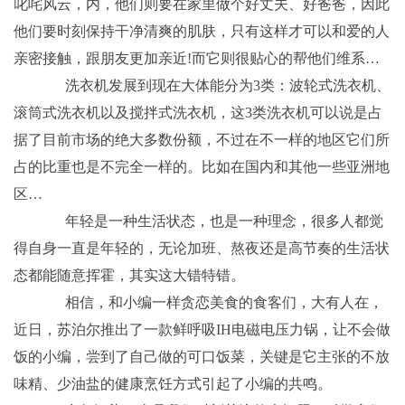
叱咤风云，内，他们则要在家里做个好丈夫、好爸爸，因此
他们要时刻保持干净清爽的肌肤，只有这样才可以和爱的人
亲密接触，跟朋友更加亲近!而它则很贴心的帮他们维系…
洗衣机发展到现在大体能分为3类：波轮式洗衣机、
滚筒式洗衣机以及搅拌式洗衣机，这3类洗衣机可以说是占
据了目前市场的绝大多数份额，不过在不一样的地区它们所
占的比重也是不完全一样的。比如在国内和其他一些亚洲地
区…
年轻是一种生活状态，也是一种理念，很多人都觉
得自身一直是年轻的，无论加班、熬夜还是高节奏的生活状
态都能随意挥霍，其实这大错特错。
相信，和小编一样贪恋美食的食客们，大有人在，
近日，苏泊尔推出了一款鲜呼吸IH电磁电压力锅，让不会做
饭的小编，尝到了自己做的可口饭菜，关键是它主张的不放
味精、少油盐的健康烹饪方式引起了小编的共鸣。