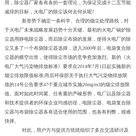
用，除尘器厂家各有各的一套理论，为保证完成十二五节能
减排的目标，火电厂的除尘该何去何从呢?
新形势下确定一条科学、合理的烟尘处理路线，对
于火电厂未来战略发展趋势十分关键。最初的火电厂锅炉除
尘选用静电除尘器，而后除尘布袋的发展，使得火电厂的除
尘又多了一个布袋除尘器选择，进入2000年后，电袋复合除
尘器的横空出世，使得除尘市场的竞争愈加激烈。新的《火
电厂大气污染物排放标准》要求在2014年7月1日起实施新的
烟尘排放限值标准;而后环保部关于执行大气污染物排放限
值的14号公告要求47个重点城市实施20mg/m3的烟尘排放限
值。面对如此时间紧、任务重的严峻形势，电厂以及除尘器
和技术提供者的环保企业均感彷徨，电除尘器、电袋复合除
尘器与布袋除尘器各有适合使用的范围，也各有利弊，很难
抉择。
对此，用户方与提供方统统组织了多次交流研讨及