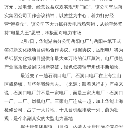
万元，发电量、经营效益双双实现“开门红”。该公司坚决落
实集团公司工作会议精神，以效益为中心，着力打好经
营“翻身仗”。该公司下大力抓好发电市场营销，从始至终坚
持“电量为王”思想，积极面对电力市场
2月7日，华能湖南分公司岳阳电厂与岳阳林纸正式
签订新文化纸项目供热合作协议。根据协议，岳阳电厂将为
岳纸新文化纸项目提供年最大80万吨的低压蒸汽。电厂供热
产业高质量发展取得新突破，绿色低碳转型步伐不断加快。
最近去了一趟石洞口电厂。石洞口电厂在上海宝山
区盛桥镇，前些年我经常去。（来源：跟着风行走）严格来
说，石洞口电厂并不是一家电厂，而是三家火电厂：石洞口
一厂、二厂、燃机电厂。三家电厂连成一起，加上华能上海
检修公司，占了一大片地，十几台机组排成一列，蔚为壮
观，是个名副其实的大型电力基地
据大唐集团报道，1月份，内蒙古大唐国际托克托发