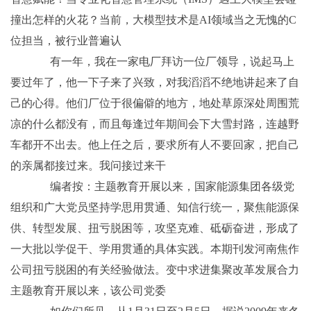
撞出怎样的火花？当前，大模型技术是AI领域当之无愧的C
位担当，被行业普遍认
有一年，我在一家电厂拜访一位厂领导，说起马上
要过年了，他一下子来了兴致，对我滔滔不绝地讲起来了自
己的心得。他们厂位于很偏僻的地方，地处草原深处周围荒
凉的什么都没有，而且每逢过年期间会下大雪封路，连越野
车都开不出去。他上任之后，要求所有人不要回家，把自己
的亲属都接过来。我问接过来干
编者按：主题教育开展以来，国家能源集团各级党
组织和广大党员坚持学思用贯通、知信行统一，聚焦能源保
供、转型发展、扭亏脱困等，攻坚克难、砥砺奋进，形成了
一大批以学促干、学用贯通的具体实践。本期刊发河南焦作
公司扭亏脱困的有关经验做法。变中求进集聚改革发展合力
主题教育开展以来，该公司党委