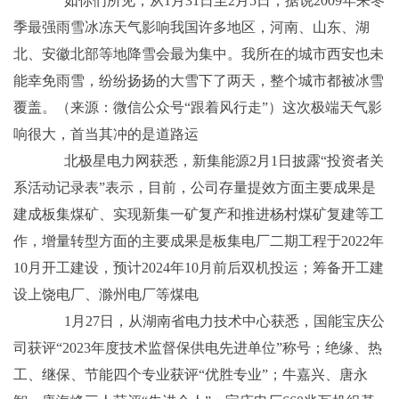
如你们所见，从1月31日至2月5日，据说2009年来冬
季最强雨雪冰冻天气影响我国许多地区，河南、山东、湖
北、安徽北部等地降雪会最为集中。我所在的城市西安也未
能幸免雨雪，纷纷扬扬的大雪下了两天，整个城市都被冰雪
覆盖。（来源：微信公众号“跟着风行走”）这次极端天气影
响很大，首当其冲的是道路运
北极星电力网获悉，新集能源2月1日披露“投资者关
系活动记录表”表示，目前，公司存量提效方面主要成果是
建成板集煤矿、实现新集一矿复产和推进杨村煤矿复建等工
作，增量转型方面的主要成果是板集电厂二期工程于2022年
10月开工建设，预计2024年10月前后双机投运；筹备开工建
设上饶电厂、滁州电厂等煤电
1月27日，从湖南省电力技术中心获悉，国能宝庆公
司获评“2023年度技术监督保供电先进单位”称号；绝缘、热
工、继保、节能四个专业获评“优胜专业”；牛嘉兴、唐永