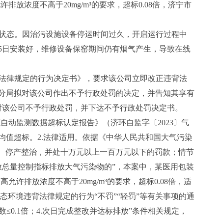
排放浓度不高于20mg/m³的要求，超标0.08倍，济宁市
停产状态。因治污设施设备停运时间过久，开启运行过程中
25日安装好，维修设备保窑期间仍有烟气产生，导致在线
法律规定的行为决定书》，要求该公司立即改正违背法
县分局拟对该公司作出不予行政处罚的决定，并告知其享有
对该公司不予行政处罚，并下达不予行政处罚决定书。
动监测数据超标认定报告》（济环自监字〔2023〕气
均值超标。2.法律适用。依据《中华人民共和国大气污染
、停产整治，并处十万元以上一百万元以下的罚款；情节
总量控制指标排放大气污染物的”，本案中，某医用包装
允许排放浓度不高于20mg/m³的要求，超标0.08倍，适
态环境违背法律规定的行为“不罚”“轻罚”等有关事项的通
数≤0.1倍；4.次日完成整改并达标排放”条件相关规定，