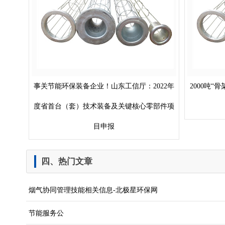
事关节能环保装备企业！山东工信厅：2022年
2000吨
度省首台（套）技术装备及关键核心零部件项
目申报
四、热门文章
烟气协同管理技能相关信息-北极星环保网
节能服务公