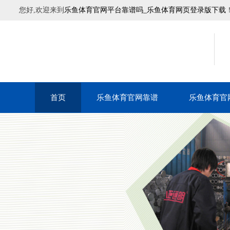
您好,欢迎来到
乐鱼体育官网平台靠谱吗_乐鱼体育网页登录版下载
首页
乐鱼体育官网靠谱
乐鱼体育官