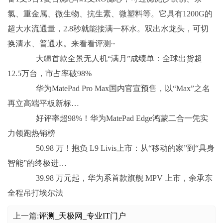
氯、重金属、微生物、抗生素、微塑料等。它具有1200G的
超大水流通量，2.8秒就能接满一杯水。双出水龙头，可切
换清水、普通水。来看看评测~
大疆首款全景无人机“满月”成绩单：全球出货超
12.5万台，市占率破98%
华为MatePad Pro Max国内官宣预售，以“Max”之名
再立高端平板新标…
好评率超98%！华为MatePad Edge鸿蒙二合一凭实
力领跑热销榜
50.98 万！抱负 L9 Livis上市：从“移动的家”到“具身
智能”的终极进…
39.98 万元起，华为系首款旗舰 MPV 上市，余承东
全程吊打埃尔法
上一篇:
评测_天极网_专业IT门户