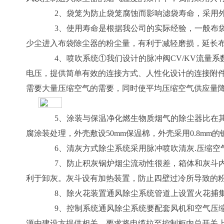
2、袋笼为防止袋笼腐蚀而影响滤袋寿命，采用外
3、使用寿命是根据我公司的实际经验，一般布袋
少尘进入布袋除尘器的粉尘量，有利于减轻磨损，延长
4、喷吹系统①我们设计的脉冲阀CV/KV流量系数
电压，提供简单有效的连接方式、人性化设计的连接附
需要大量压缩空气的需要，同时使平均压缩空气供应量
5、涂装与保温净化燃生物质烟气的除尘器比在其
腐涂装处理，外壳敷设50mm保温棉，外壳采用0.8mm
6、清灰方式除尘系统采用脉冲喷吹清灰.压缩空气（0.
7、防止积灰锅炉烟尘流动性很差，箱体和灰斗内采
利于卸灰。灰斗设有加热装置，防止四壁过冷所导致的
8、除火花装置通风除尘系统管道上设置火花捕集
9、控制系统通风除尘系统要配套风机和空气压缩
源由建设方提供相关。要求将电缆拉至控制柜内总开关