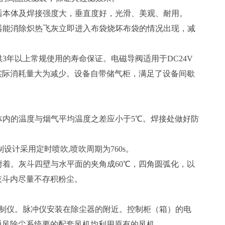
本体及焊接强度大，垂直度好，光滑、美观、耐用。
能消除炽热飞灰立即进入布袋烧坏布袋的情况出现，减
3年以上常规使用的寿命保证。电磁导阀适用于DC24V
实际消耗量大为减少。设备自带储气柜，满足了设备间歇
内的温度与烟气平均温度之差应小于5℃。焊接处做好防
设计采用定时喷吹,喷吹周期为760s。
着。灰斗四壁与水平面的夹角成60℃，四角圆弧化，以
灰斗内尽量不存积粉尘。
制仪。脉冲仪安装在除尘器的附近。控制柜（箱）的电
通风除尘系统要的配套风机均利用原有的风机。