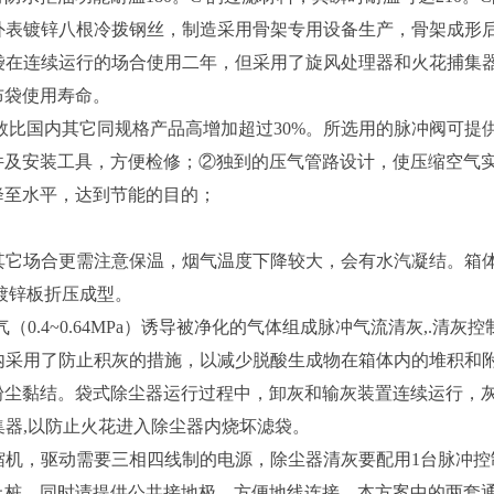
表镀锌八根冷拨钢丝，制造采用骨架专用设备生产，骨架成形后
在连续运行的场合使用二年，但采用了旋风处理器和火花捕集器
布袋使用寿命。
比国内其它同规格产品高增加超过30%。所选用的脉冲阀可提供
件及安装工具，方便检修；②独到的压气管路设计，使压缩空气
降至水平，达到节能的目的；
它场合更需注意保温，烟气温度下降较大，会有水汽凝结。箱体
的镀锌板折压成型。
4~0.64MPa）诱导被净化的气体组成脉冲气流清灰,.清灰控制
用了防止积灰的措施，以减少脱酸生成物在箱体内的堆积和附
粉尘黏结。袋式除尘器运行过程中，卸灰和输灰装置连续运行，
器,以防止火花进入除尘器内烧坏滤袋。
机，驱动需要三相四线制的电源，除尘器清灰要配用1台脉冲控
上桩。同时请提供公共接地极，方便地线连接。本方案中的两套