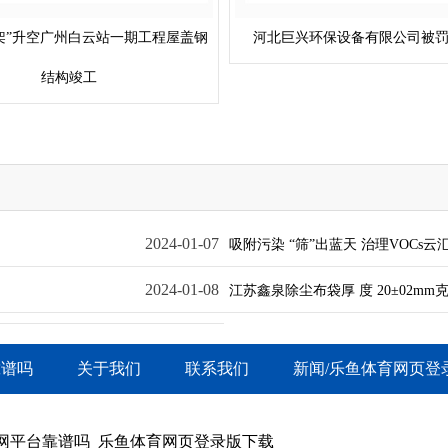
“骨架”升空广州白云站一期工程屋盖钢
河北巨兴环保设备有限公司被罚
结构竣工
2024-01-07
吸附污染 “筛”出蓝天 治理VOCs
2024-01-08
江苏鑫泉除尘布袋厚 度 20±02mm克 重
靠谱吗
关于我们
联系我们
新闻/乐鱼体育网页登
网平台靠谱吗_乐鱼体育网页登录版下载