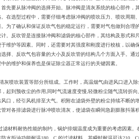
，首先要从脉冲阀的选择开始。脉冲阀是清灰系统的核心部件，
格。在选型过程中，需要仔细考虑脉冲阀的喷吹压力、喷吹周期
果。为了确认和保证反吹气包的稳定运行，需要对气包做到合理
设计。反吹管是连接脉冲阀和滤袋的核心部件，其结构及形式和
便于维护等因素。同时，还需要对其强度和刚度进行校核，以确
的选择、反吹气包容量的大小及反吹管的结构几个方面入手。通
程中的维护和保养也是保证除尘器正常运行的关键因素。
灰喷吹装置等部分所组成。工作时，高温烟气由进风口进入除
，起到预收尘的作用,同时气流速度变慢,轻微粉尘随气流转折
出风口，经引风机排至大气。积附在滤袋外壁的粉尘持续不断的
吹管对各排滤袋进行脉冲喷吹清灰，使滤袋在瞬间急剧膨胀抖落
过滤材料耐热性能的制约，锅炉排烟温度成为重要的考虑因素。
水拒油功能耐温180。C 的过滤材料，其瞬时耐温可达210。