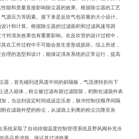
其性能和质量直接影响除尘器的效果。根据除尘器的工艺
、气源压力等因素。接下来是反吹气包容量的大小设计。
的设计和计算。根据除尘器的过滤面积和过滤风速等因
尺寸对清灰效果也有重要影响。在反吹管的设计过程中，
保其在工作过程中不可能会发生变形或损坏。综上所述，
过合理的选型和设计，能保证清灰系统的正常运行，提高
尘器，首先碰到进风道中间的斜隔板，气流便转折向下
向上进入箱体，粉尘被过滤布袋过滤阻留，积附在滤袋外表
增加，当达到设定时间或设定压差，脉冲控制仪顺序间隔
积附在滤袋外壁的粉尘，从滤袋上剥离的粉尘沉降至灰
在系统采取了自动排烟温度控制管理系统及野风阀补充冷
C的高品质滤袋，保证其过滤效果。