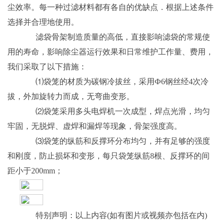
尘效率。每一种过滤材料都有各自的优缺点．根据上述条件
选择并合理地使用。
滤袋骨架制造质量的高低，直接影响滤袋的常规使
用的寿命，影响除尘器运行效果和日常维护工作量、费用，
我们采取了以下措施：
⑴袋笼的材质为碳钢冷拔丝，采用Ф6钢丝经4次冷
拔，外加旋转力而成，无弯曲变形。
⑵袋笼采用多头电焊机一次成型，焊点光滑，均匀
牢固，无脱焊、虚焊和漏焊等现象，骨架强度高。
⑶袋笼的纵筋和反撑环分布均匀，并有足够的强度
和刚度，防止损坏和变形，每只袋笼纵筋8根、反撑环的间
距小于200mm；
特别声明：以上内容(如有图片或视频亦包括在内)