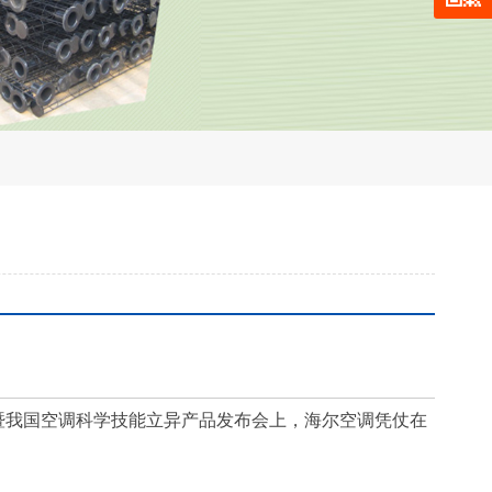
暨我国空调科学技能立异产品发布会上，海尔空调凭仗在