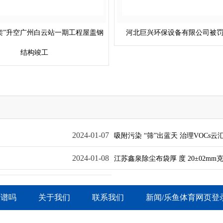
“骨架”升空广州白云站一期工程屋盖钢
河北巨兴环保设备有限公司被罚
结构竣工
2024-01-07
吸附污染 “筛”出蓝天 治理VOCs
2024-01-08
江苏鑫泉除尘布袋厚 度 20±02mm克 重
靠谱吗
关于我们
联系我们
新闻/乐鱼体育网页登