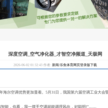
深度空调_空气净化器_才智空净频道_天极网
2026-06-02 01:32:43 作者:
新闻/乐鱼体育网页登录版下载
年海尔空调优势更加显着。5月31日，我国第六届空调工业大会
…
能，你看，我一摆手空调就能调理风向，好聪明!”……