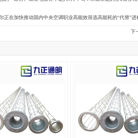
正在加快推动国内中央空调职业高能效筛选高能耗的“代替”进
下