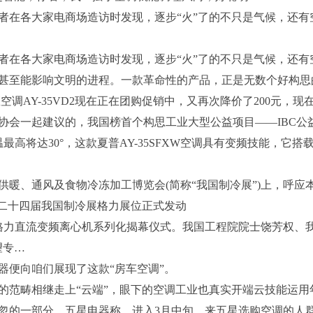
在各大家电商场造访时发现，逐步“火”了的不只是气候，还有
在各大家电商场造访时发现，逐步“火”了的不只是气候，还有
至能影响文明的进程。一款革命性的产品，正是无数个好构思的
AY-35VD2现在正在团购促销中，又再次降价了200元，现在
会一起建议的，我国榜首个构思工业大型公益项目——IBC公
将达30°，这款夏普AY-35SFXW空调具有变频技能，它
暖、通风及食物冷冻加工博览会(简称“我国制冷展”)上，呼应
二十四届我国制冷展格力展位正式发动
力直流变频离心机系列化揭幕仪式。我国工程院院士饶芳权、我
望专…
器便向咱们展现了这款“房车空调”。
范畴相继走上“云端”，眼下的空调工业也真实开端云技能运用
的一部分。五星电器称，进入3月中旬，来五星选购空调的人群